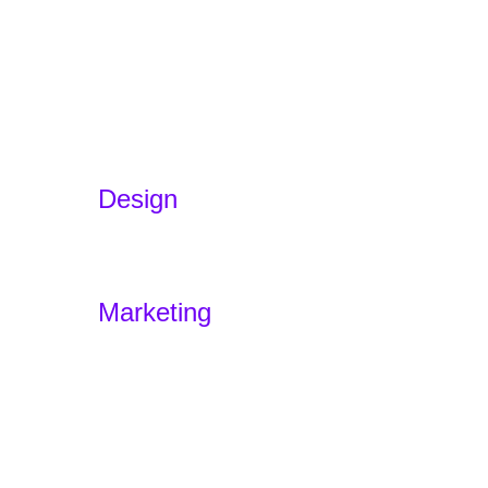
Développement d'applications
E-commerce
Développement WordPress
Refonte
Développement d'applications avec
l'IA
Design
Branding
Experience Design – Sensodus
Marketing
Marketing
Accueil
Offres
Portfolio
Agence