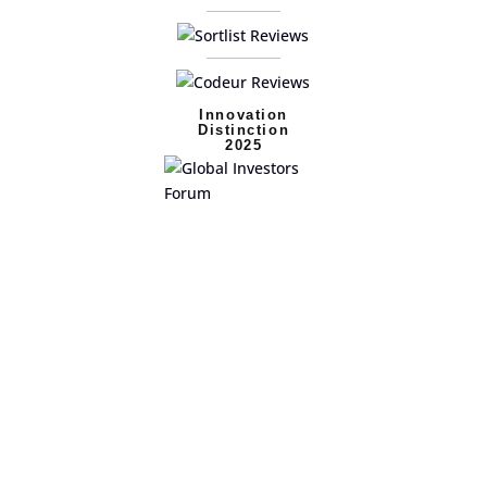
Innovation
Distinction
2025
Plateformes et
applications sur mesure
Nous concevons des produits digitaux avancés capables
d’accompagner la croissance, fluidifier les opérations et
gérer des expériences utilisateur complexes sans
compromettre la performance.
Des outils internes aux plateformes destinées à vos