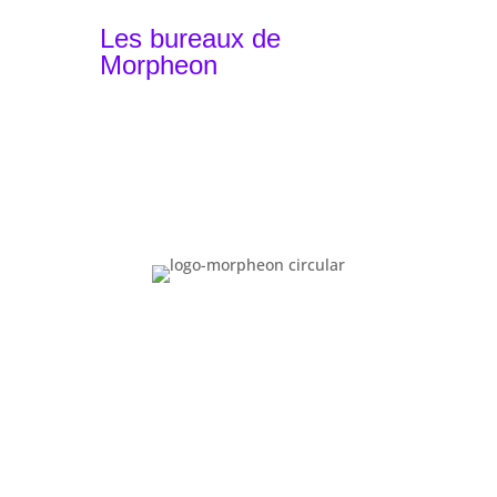
Contact
Les bureaux de
Morpheon
Barcelone, Espagne - Siège
+34 930 49 24 22
Lille, France - Équipe locale
+33 1 87 66 32 44
Bâle, Suisse - Équipe locale
+41 61 900 01 80
Vous êtes arrivé(e) en bas de page.
Cela signifie que vous ne regardez pas à
la surface.
Nous collaborons avec des marques qui
pensent sur le long terme, qui
recherchent un design distinctif et une
exécution technique irréprochable.
Si vous vous reconnaissez,
parlons-en.
.