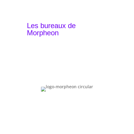
Portfolio
Agence
Contact
Les bureaux de
Morpheon
Barcelone, Espagne - Siège
+34 930 49 24 22
Lille, France - Équipe locale
+33 1 87 66 32 44
Bâle, Suisse - Équipe locale
+41 61 900 01 80
Vous êtes arrivé(e) en bas de page.
Cela signifie que vous ne regardez pas à
la surface.
Nous collaborons avec des marques qui
pensent sur le long terme, qui
recherchent un design distinctif et une