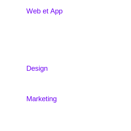
Web et App
Développement d'applications
E-commerce
Développement WordPress
Refonte
Développement d'applications avec
l'IA
Design
Branding
Experience Design – Sensodus
Marketing
Marketing
Accueil
Offres