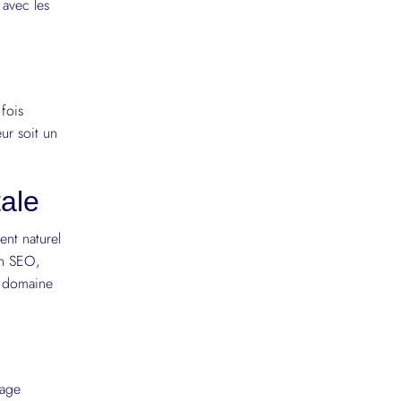
 avec les
fois
ur soit un
tale
nt naturel
on SEO,
e domaine
page