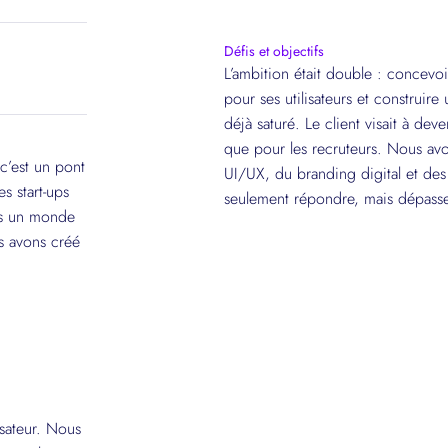
Défis et objectifs
L’ambition était double : concevo
pour ses utilisateurs et construi
déjà saturé. Le client visait à dev
que pour les recruteurs. Nous avo
c’est un pont
UI/UX, du branding digital et de
s start-ups
seulement répondre, mais dépasser
ns un monde
s avons créé
isateur. Nous