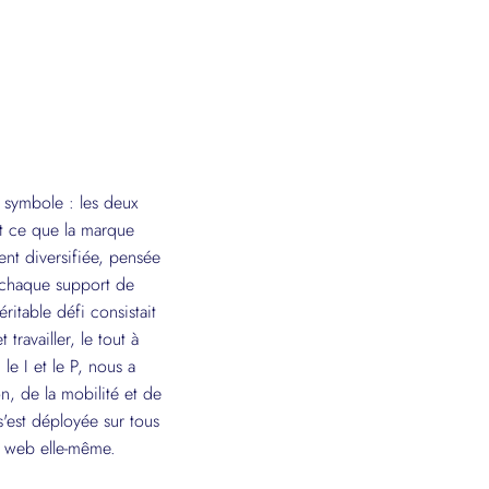
e symbole : les deux
ut ce que la marque
ent diversifiée, pensée
 chaque support de
itable défi consistait
travailler, le tout à
 le I et le P, nous a
n, de la mobilité et de
 s'est déployée sur tous
e web elle-même.