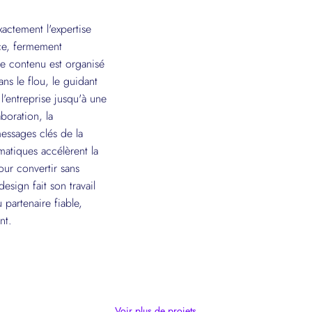
actement l'expertise
nce, fermement
Le contenu est organisé
ans le flou, le guidant
'entreprise jusqu'à une
boration, la
essages clés de la
matiques accélèrent la
pour convertir sans
esign fait son travail
partenaire fiable,
nt.
Voir plus de projets