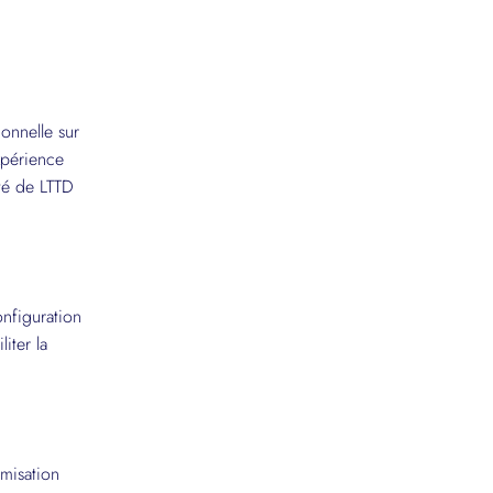
onnelle sur
xpérience
ité de LTTD
nfiguration
iter la
misation