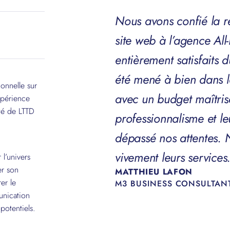
Nous avons confié la ré
site web à l’agence All
entièrement satisfaits d
été mené à bien dans le
onnelle sur
avec un budget maîtris
xpérience
ité de LTTD
professionnalisme et le
dépassé nos attentes
vivement leurs services
l’univers
er son
MATTHIEU LAFON
er le
M3 BUSINESS CONSULTANT
unication
potentiels.