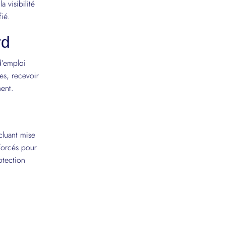
 visibilité
fié.
rd
d’emploi
es, recevoir
ent.
cluant mise
forcés pour
otection