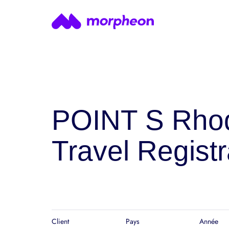
POINT S Rhode
Travel Regist
Client
Pays
Année