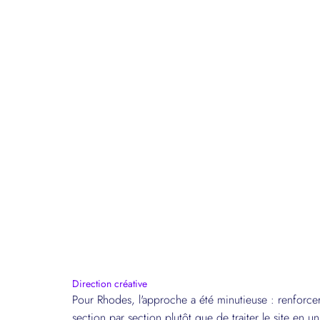
Direction créative
Pour Rhodes, l'approche a été minutieuse : renforcer l
section par section plutôt que de traiter le site en u